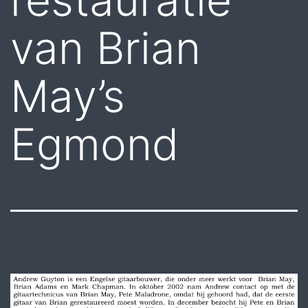
van Brian
May’s
Egmond