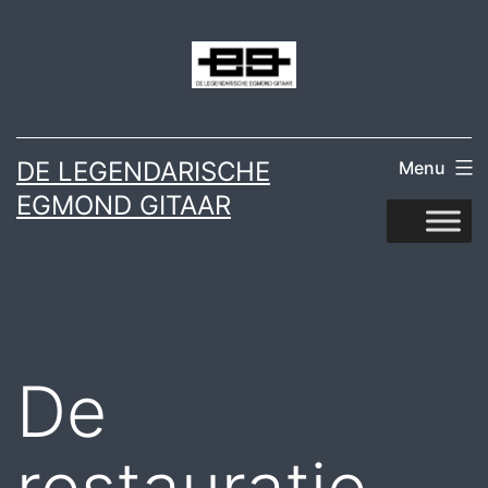
Ga
naar
de
inhoud
DE LEGENDARISCHE
Menu
EGMOND GITAAR
De
restauratie